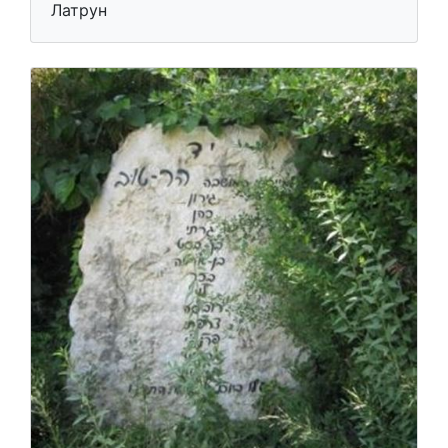
Латрун