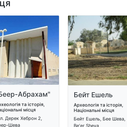
сця
Беер-Абрахам"
Бейт Ешель
хеологія та історія,
Археологія та історія,
ціональні місця
Національні місця
л. Дерек Хеброн 2,
Бейт Ешель, Бее Шева,
еер-Шева
Be'er Sheva