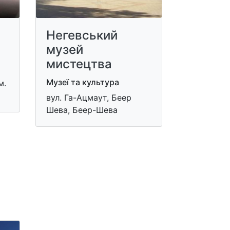
​Негевський
музей
мистецтва
Музеї та культура
м.
вул. Га-Ацмаут, Беер
Шева, Беер-Шева