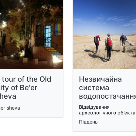
 tour of the Old
Незвичайна
ity of Be'er
система
heva
водопостачанн
Відвідування
er sheva
археологічного об'єкта
Південь