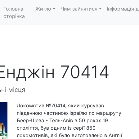
Головна
Житло
Чим зайнятися
Інформація д
сторінка
Енджін 70414
ьні місця
Локомотив №70414, який курсував
південною частиною Ізраїлю по маршруту
Беер-Шева - Тель-Авів в 50 роках 19
століття, був одним із серії 850
локомотивів, які було виготовлено в Англії