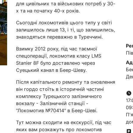
для цивільних та військових потреб у 30-
х та на початку 40-х років.
Сьогодні локомотивів цього типу у світі
залишилось лише 13, і ті, що залишились,
знаходяться переважно в Туреччині.
Ре
Взимку 2012 року, під час таємної
Пі
спецоперації, локомотив класу LMS
Ад
Stanier 8F було доставлено через
Бее
Суецький канал в Беер-Шеву.
Дев
Після капітального ремонту та оновлення
він гордо стоїть в історичній частині
комплексу Турецького залізничного
17:
вокзалу - Залізничній станції -
09:
"Локомотив №70414" в Беер-Шеві.
П'
до
Тут можна сходити на екскурсії, під час
яких вам розкажуть про локомотив