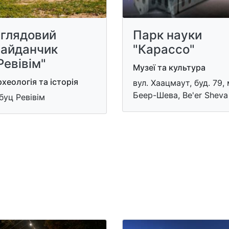
глядовий
Парк науки
айданчик
"Карассо"
Ревівім"
Музеї та культура
хеологія та історія
вул. Хаацмаут, буд. 79, 
Беер-Шева, Be'er Sheva
буц Ревівім