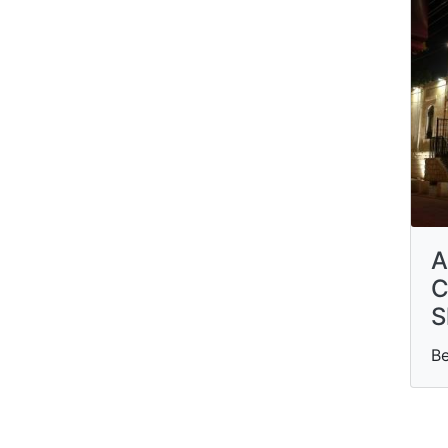
A
C
S
Be