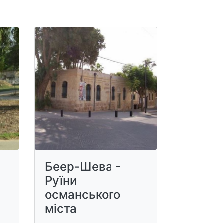
Беер-Шева -
Руїни
османського
міста