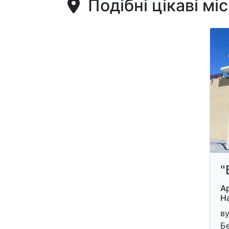
Подібні цікаві мі
"
Ар
На
ву
Б