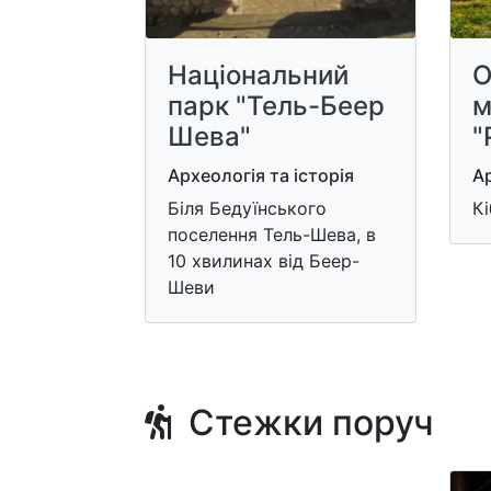
Національний
О
парк "Тель-Беер
м
Шева"
"
Археологія та історія
Ар
Біля Бедуїнського
Кі
поселення Тель-Шева, в
10 хвилинах від Беер-
Шеви
Стежки поруч