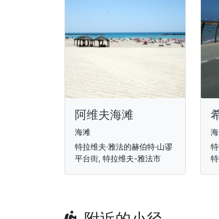
阿维夫海滩
海滩
海
特拉维夫·雅法的赫伯特·山谬
特
平台街, 特拉维夫-雅法市
特
附近的小径