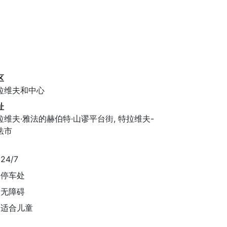
区
拉维夫和中心
址
拉维夫·雅法的赫伯特·山谬平台街, 特拉维夫-
法市
24/7
停车处
无障碍
适合儿童