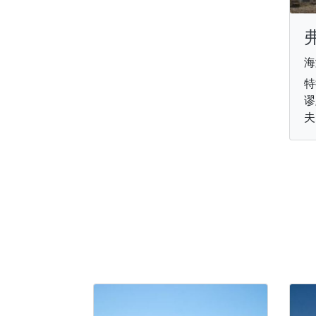
海
特
谬
夫