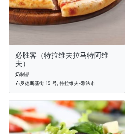
必胜客（特拉维夫拉马特阿维
夫）
奶制品
布罗德斯基街 15 号, 特拉维夫-雅法市