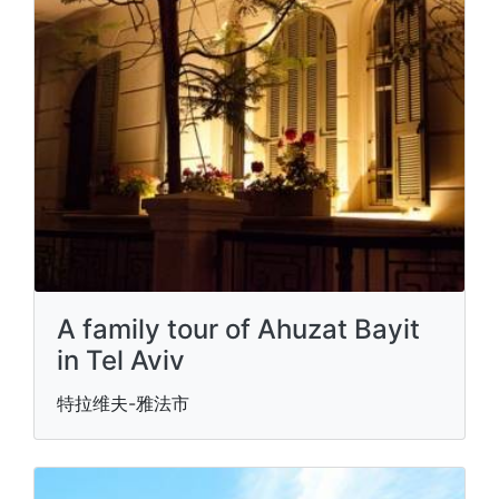
A family tour of Ahuzat Bayit
in Tel Aviv
特拉维夫-雅法市