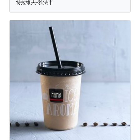
特拉维夫-雅法市