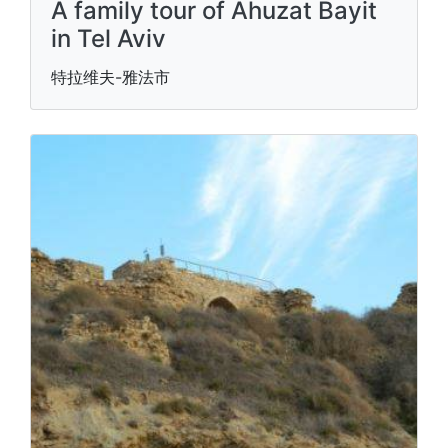
A family tour of Ahuzat Bayit
in Tel Aviv
特拉维夫-雅法市