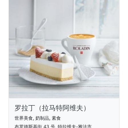
罗拉丁（拉马特阿维夫）
世界美食, 奶制品, 素食
布罗德斯基街 43 号, 特拉维夫-雅法市