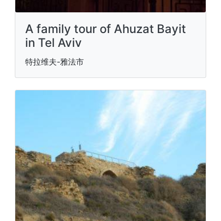
A family tour of Ahuzat Bayit
in Tel Aviv
特拉维夫-雅法市