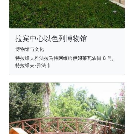
拉宾中心以色列博物馆
博物馆与文化
特拉维夫雅法拉马特阿维哈伊姆莱瓦农街 8 号,
特拉维夫-雅法市