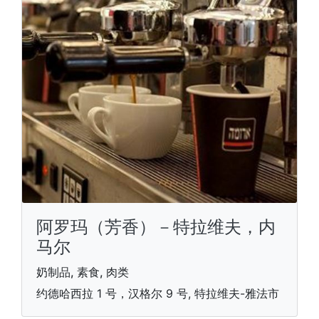
阿罗玛（芳香）－特拉维夫，内
马尔
奶制品, 素食, 肉类
约德哈西拉 1 号，汉格尔 9 号, 特拉维夫-雅法市