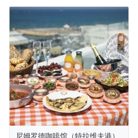
尼姆罗德咖啡馆（特拉维夫港）