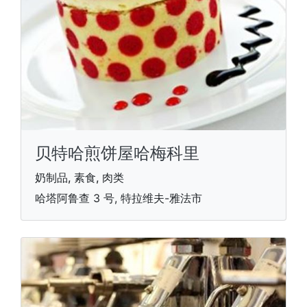
贝特哈煎饼屋哈梅科里
奶制品, 素食, 肉类
哈塔阿鲁查 3 号, 特拉维夫-雅法市