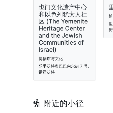
也门文化遗产中心
和以色列犹太人社
博
区 (The Yemenite
里
Heritage Center
街
and the Jewish
Communities of
Israel)
博物馆与文化
乐乎沃特奥巴巴内尔街 7 号,
雷霍沃特
附近的小径