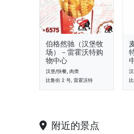
伯格然驰（汉堡牧
场）－雷霍沃特购
物中心
汉堡/快餐, 肉类
汉
比鲁街 2 号, 雷霍沃特
比
附近的景点