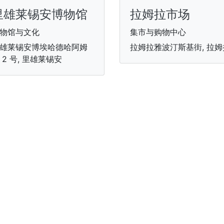
里雄莱锡安博物馆
拉姆拉市场
物馆与文化
集市与购物中心
雄莱锡安博埃哈德哈阿姆
拉姆拉雅波汀斯基街, 拉姆
 2 号, 里雄莱锡安