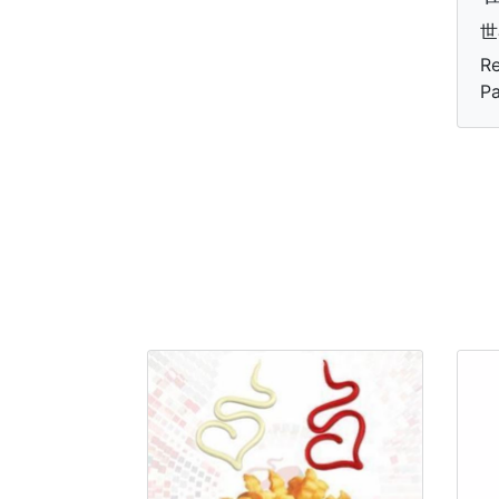
世
Re
P