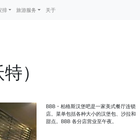
安排
旅游服务
关于
沃特）
BBB - 柏格斯汉堡吧是一家美式餐厅连锁
店。菜单包括各种大小的汉堡包、沙拉和
甜点。BBB 各分店营业至午夜。