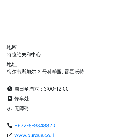
地区
特拉维夫和中心
地址
梅尔韦斯加尔 2 号科学园, 雷霍沃特
周日至周六：3:00-12:00
停车处
无障碍
+972-8-9348820
www.burgus.co.il