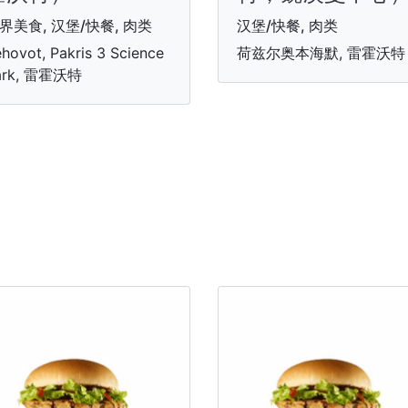
界美食, 汉堡/快餐, 肉类
汉堡/快餐, 肉类
hovot, Pakris 3 Science
荷兹尔奥本海默, 雷霍沃特
ark, 雷霍沃特