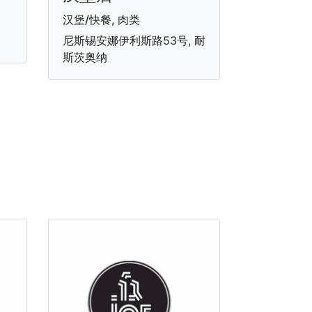
汉堡/快餐, 肉类
尼斯锡安娜伊利斯路53号, 耐
斯茨奥纳