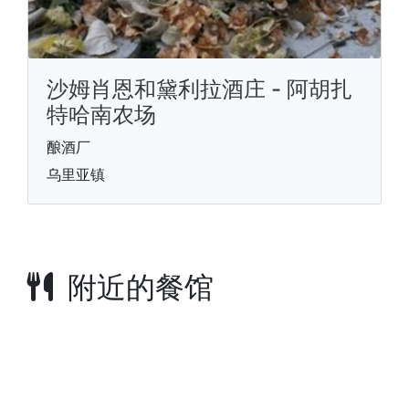
沙姆肖恩和黛利拉酒庄 - 阿胡扎
特哈南农场
酿酒厂
乌里亚镇
附近的餐馆