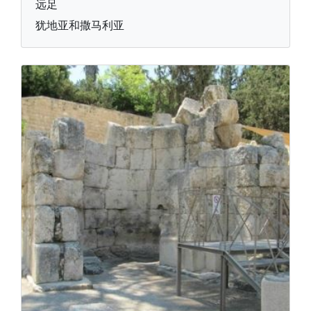
远足
犹地亚和撒马利亚