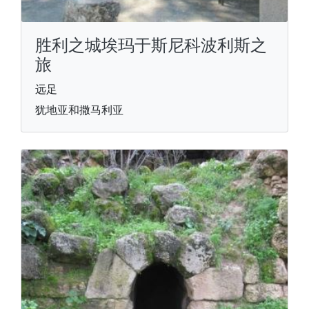
胜利之城埃玛于斯尼科波利斯之
旅
远足
犹地亚和撒马利亚