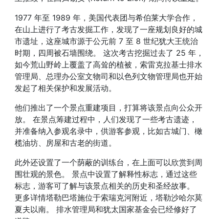
1977 年至 1989 年，美国代表团与希伯莱大学合作，
在山上进行了考古发掘工作，发现了一座规划良好的城
市遗址，这座城市源于公元前 7 至 8 世纪犹大王统治
时期，四周被石墙围绕。 这次考古挖掘过去了 25 年，
如今荒山野岭上覆盖了高耸的植被，索雷克拉基士排水
管理局、总理办公室文物司和以色列文物管理局也开始
发起了相关保护和发展活动。
他们推出了一个景点重建项目，打算将该景点向公众开
放。 在景点筹建过程中，人们发现了一些考古遗迹，
并准备纳入参观名录中，供游客参观，比如古城门、橄
榄油坊、房屋和古老的街道。
此外还设置了一个荫蔽的训练台，在上面可以欣赏到周
围壮观的景色。 景点中设置了解释性标志，通过这些
标志，游客可了解与该景点相关的历史和圣经故事。
更多详情塔勒巴塔施位于索瑞克河附近，塔勒沙哈尔莫
夏夫以南。 排水管理局和犹太国家基金会已经修好了