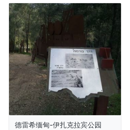
德雷希缅甸-伊扎克拉宾公园