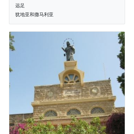
远足
犹地亚和撒马利亚