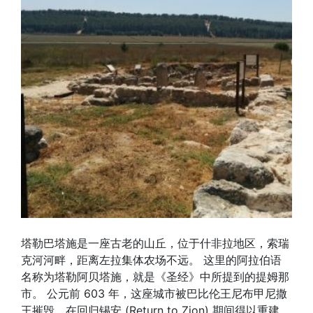
塔勒巴塔施是一座古老的山丘，位于什非拉地区，索瑞
克河河畔，距离左拉集体农场不远。 这里的阿拉伯语
名称为塔勒阿贝塔施，就是《圣经》中所提到的提姆那
市。 公元前 603 年，这座城市被巴比伦王尼布甲尼撒
王摧毁，在回归锡安 (Return to Zion) 期间得以重建。