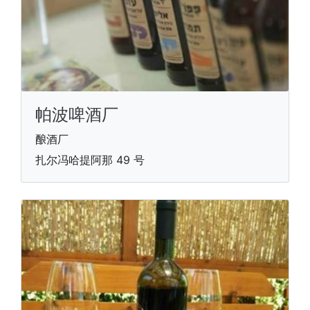
帕波啤酒厂
酿酒厂
扎尔冯哈提阿那 49 号