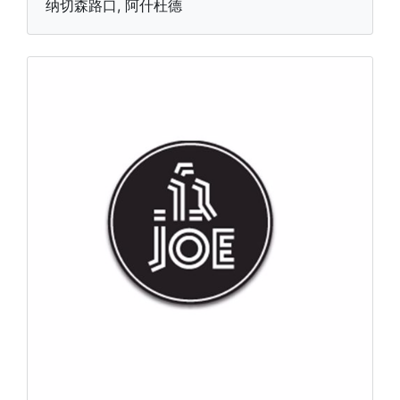
纳切森路口, 阿什杜德