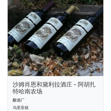
沙姆肖恩和黛利拉酒庄 - 阿胡扎
特哈南农场
酿酒厂
乌里亚镇