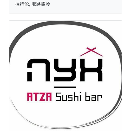
拉特伦, 耶路撒冷