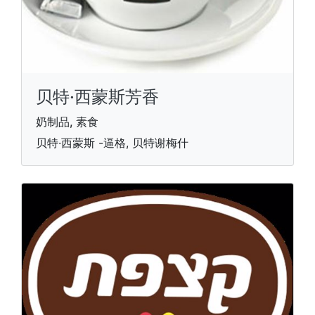
贝特·西蒙斯芳香
奶制品, 素食
贝特·西蒙斯 -逼格, 贝特谢梅什