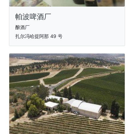
帕波啤酒厂
酿酒厂
扎尔冯哈提阿那 49 号