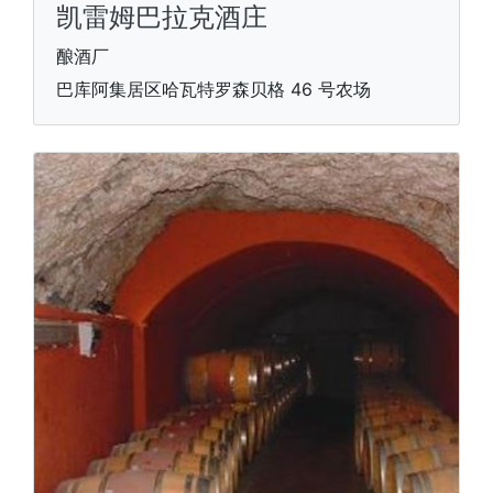
凯雷姆巴拉克酒庄
酿酒厂
巴库阿集居区哈瓦特罗森贝格 46 号农场