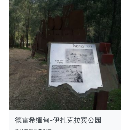
德雷希缅甸-伊扎克拉宾公园