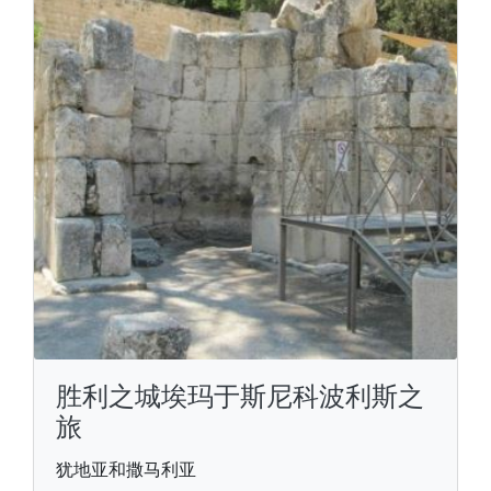
胜利之城埃玛于斯尼科波利斯之
旅
犹地亚和撒马利亚