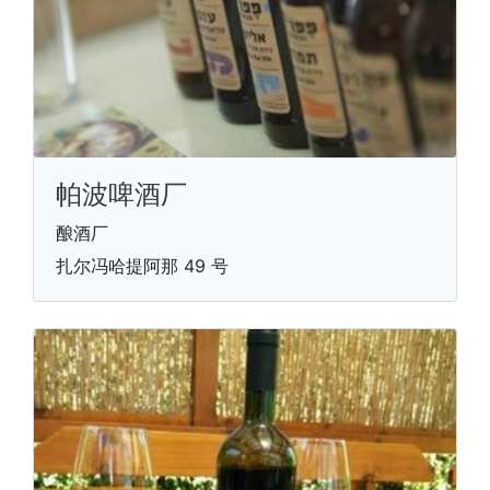
帕波啤酒厂
酿酒厂
扎尔冯哈提阿那 49 号