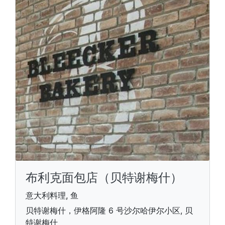
布利克面包店（贝特谢梅什）
意大利料理, 鱼
贝特谢梅什，伊格阿隆 6 号沙尔哈伊尔小区, 贝
特谢梅什