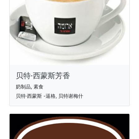
贝特·西蒙斯芳香
奶制品, 素食
贝特·西蒙斯 -逼格, 贝特谢梅什