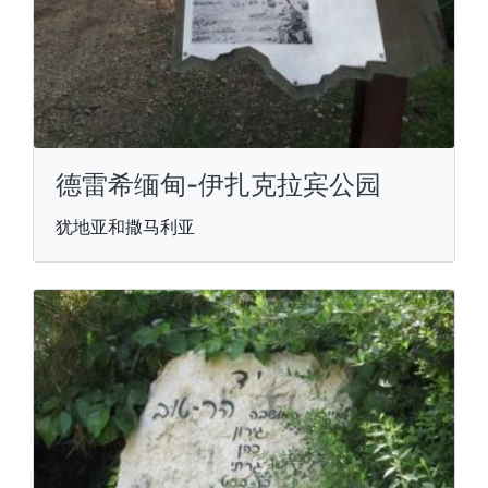
德雷希缅甸-伊扎克拉宾公园
犹地亚和撒马利亚