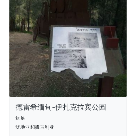
德雷希缅甸-伊扎克拉宾公园
远足
犹地亚和撒马利亚