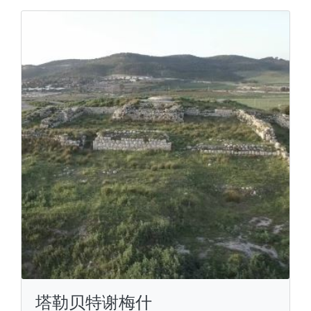
塔勒贝特谢梅什