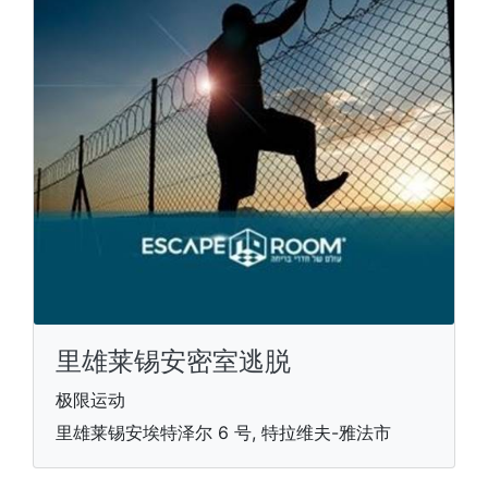
里雄莱锡安密室逃脱
极限运动
里雄莱锡安埃特泽尔 6 号, 特拉维夫-雅法市