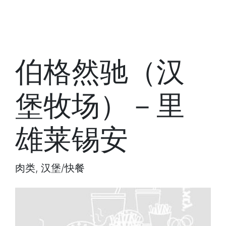
伯格然驰（汉
堡牧场）－里
雄莱锡安
肉类, 汉堡/快餐