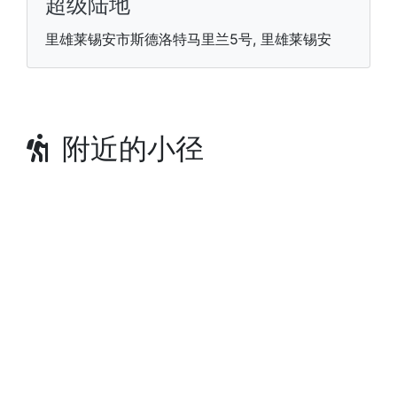
超级陆地
里雄莱锡安市斯德洛特马里兰5号, 里雄莱锡安
附近的小径