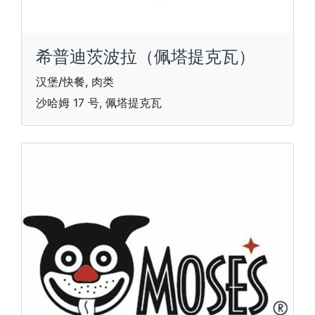
希普迪茨波拉（佩塔提克瓦）
汉堡/快餐, 肉类
沙哈姆 17 号, 佩塔提克瓦