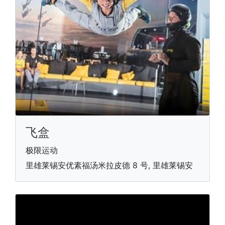
飞盒
极限运动
里雄莱锡安优素福汤米拉皮德 8 号, 里雄莱锡安