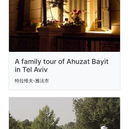
A family tour of Ahuzat Bayit
in Tel Aviv
特拉维夫-雅法市