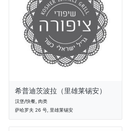
希普迪茨波拉（里雄莱锡安）
汉堡/快餐, 肉类
萨哈罗夫 26 号, 里雄莱锡安