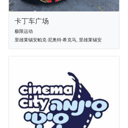
卡丁车广场
极限运动
里雄莱锡安帕克·尼奥特·希克马, 里雄莱锡安