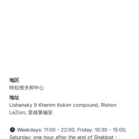
地区
特拉维夫和中心
地址
Lishansky 9 Khenim Kokim compound, Rishon
LeZion, 里雄莱锡安
Weekdays: 11:00 - 22:00, Friday: 10:30 - 15:00,
Saturday: one hour after the end of Shabbat -