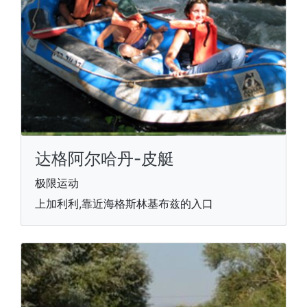
达格阿尔哈丹-皮艇
极限运动
上加利利,靠近海格斯林基布兹的入口