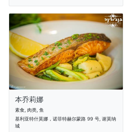
本乔莉娜
素食, 肉类, 鱼
基利亚特什莫娜，诺菲特赫尔蒙路 99 号, 谢莫纳
城