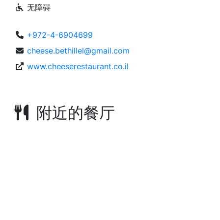
无障碍
+972-4-6904699
cheese.bethillel@gmail.com
www.cheeserestaurant.co.il
附近的餐厅