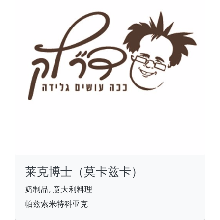
莱克博士（莫卡兹卡）
奶制品, 意大利料理
帕兹索米特科亚克