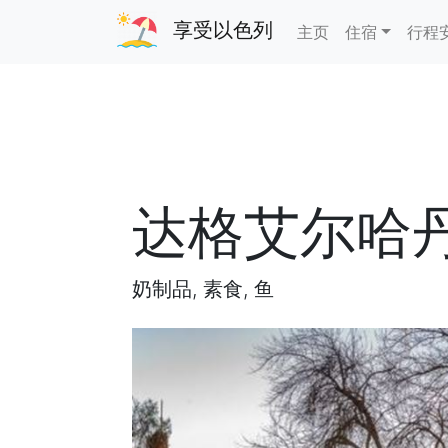
享受以色列
主页
住宿
行程
达格艾尔哈
奶制品, 素食, 鱼