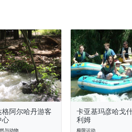
达格阿尔哈丹游客
卡亚基玛彦哈戈
中心
利姆
然与动物
极限运动