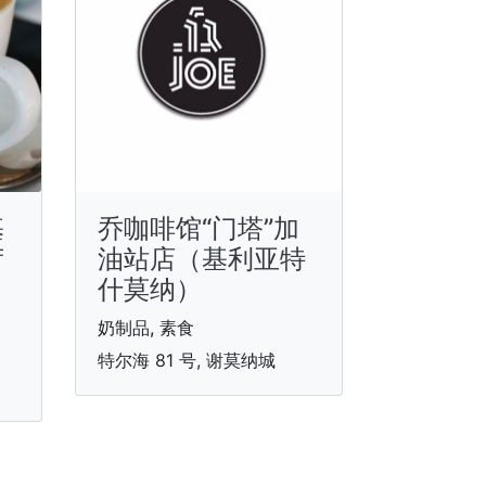
基
乔咖啡馆“门塔”加
荷
油站店（基利亚特
什莫纳）
奶制品, 素食
特尔海 81 号, 谢莫纳城