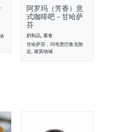
什
阿罗玛（芳香）意
式咖啡吧－甘哈萨
芬
奶制品, 素食
纳
甘哈萨芬，玛韦恩巴鲁克附
近, 谢莫纳城