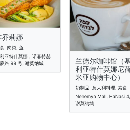
本乔莉娜
食, 肉类, 鱼
利亚特什莫娜，诺菲特赫
兰德尔咖啡馆（
蒙路 99 号, 谢莫纳城
利亚特什莫娜尼
米亚购物中心）
奶制品, 意大利料理, 素食
Nehemya Mall, HaNasi 4,
谢莫纳城