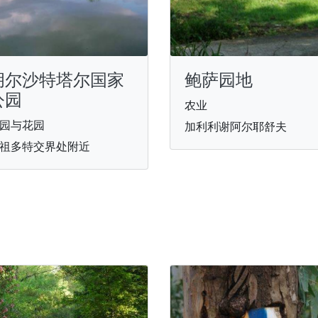
胡尔沙特塔尔国家
鲍萨园地
公园
农业
园与花园
加利利谢阿尔耶舒夫
祖多特交界处附近