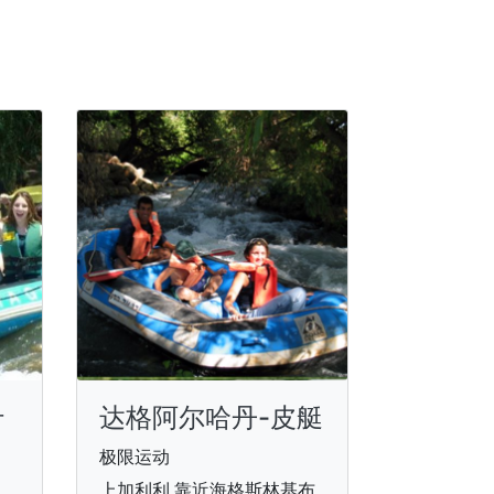
什
达格阿尔哈丹-皮艇
极限运动
上加利利,靠近海格斯林基布