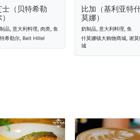
芝士（贝特希勒
比加（基利亚特
尔）
莫娜）
制品, 意大利料理, 肉类, 鱼
奶制品, 意大利料理, 鱼
特希勒尔, Beit Hillel
什莫娜镇大购物商城, 谢莫
城