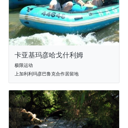
卡亚基玛彦哈戈什利姆
极限运动
上加利利玛彦巴鲁克合作居留地