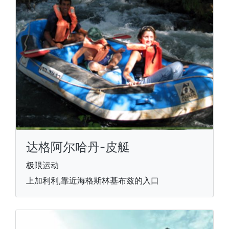
达格阿尔哈丹-皮艇
极限运动
上加利利,靠近海格斯林基布兹的入口