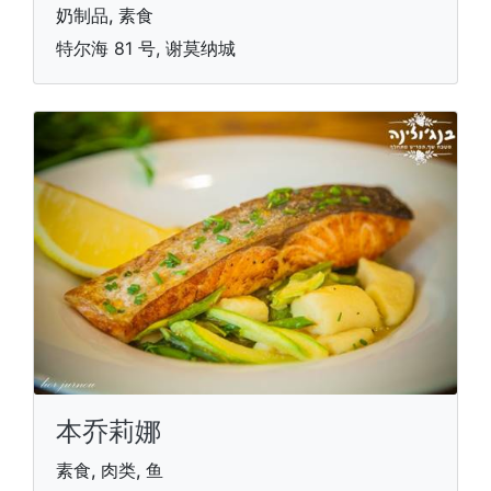
奶制品, 素食
特尔海 81 号, 谢莫纳城
本乔莉娜
素食, 肉类, 鱼