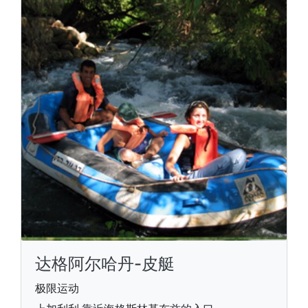
达格阿尔哈丹-皮艇
极限运动