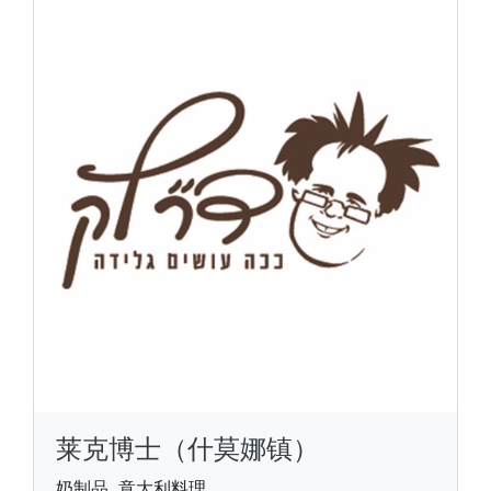
莱克博士（什莫娜镇）
奶制品, 意大利料理