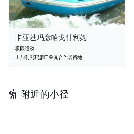
卡亚基玛彦哈戈什利姆
极限运动
上加利利玛彦巴鲁克合作居留地
附近的小径