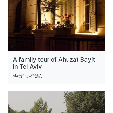
A family tour of Ahuzat Bayit
in Tel Aviv
特拉维夫-雅法市