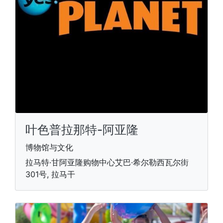
叶色普拉那特-阿亚隆
博物馆与文化
拉马特·甘阿亚隆购物中心艾巴·希尔勒西瓦尔街
301号, 拉马干