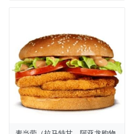
麦当劳（拉马特甘，阿亚龙购物