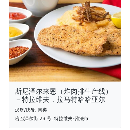
斯尼泽尔来恩（炸肉排生产线）
－特拉维夫，拉马特哈哈亚尔
汉堡/快餐, 肉类
哈巴泽尔街 26 号, 特拉维夫-雅法市