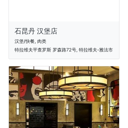
石昆丹 汉堡店
汉堡/快餐, 肉类
特拉维夫平查罗斯 罗森路72号, 特拉维夫-雅法市