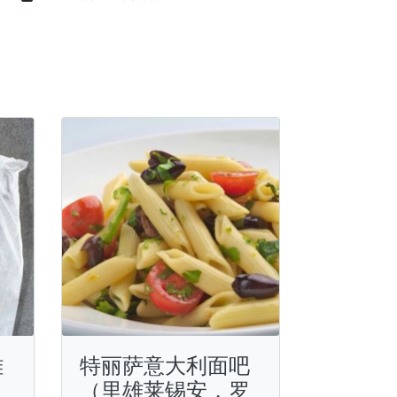
雄
特丽萨意大利面吧
（里雄莱锡安，罗