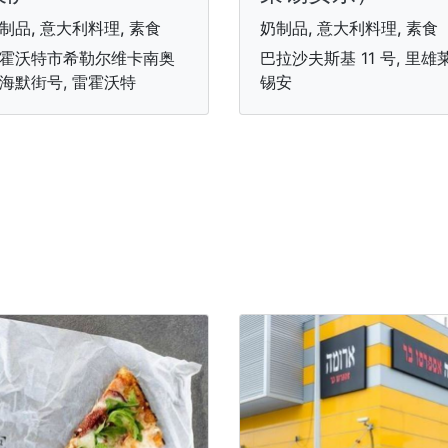
制品, 意大利料理, 素食
奶制品, 意大利料理, 素食
霍沃特市希勒尔维卡南奥
巴拉沙夫斯基 11 号, 里雄
海默街号, 雷霍沃特
锡安