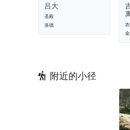
吕大
圣殿
农
洛德
金
附近的小径