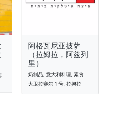
意
阿格瓦尼亚披萨
拉
（拉姆拉，阿兹列
里）
奶制品, 意大利料理, 素食
姆
大卫拉赛尔 1 号, 拉姆拉