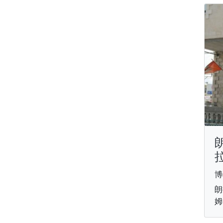
博
朗
姆