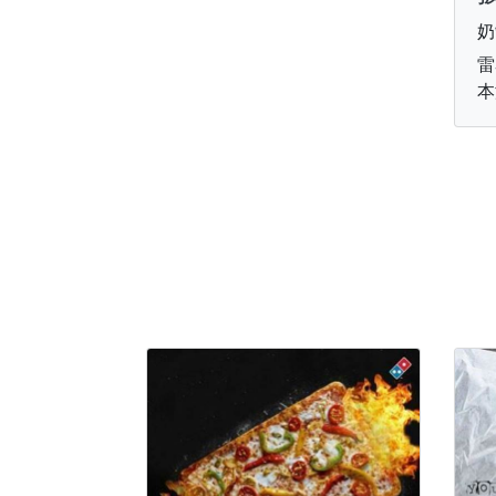
奶
雷
本