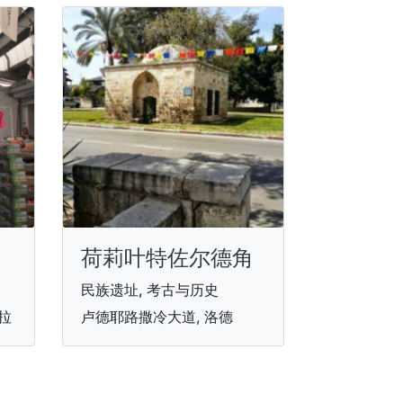
荷莉叶特佐尔德角
民族遗址, 考古与历史
拉
卢德耶路撒冷大道, 洛德