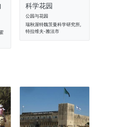
物
科学花园
公园与花园
瑞秋渥特魏茨曼科学研究所,
特拉维夫-雅法市
霍