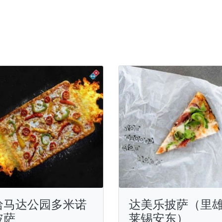
哈马达公园多米诺
达美乐披萨（里
披萨
莱锡安东）