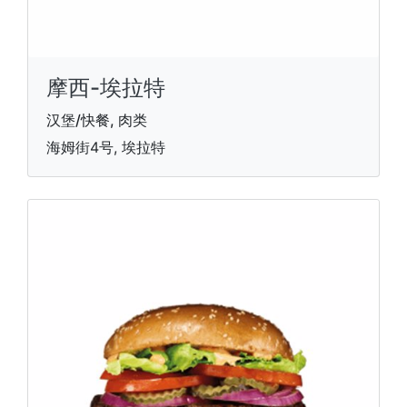
摩西-埃拉特
汉堡/快餐, 肉类
海姆街4号, 埃拉特