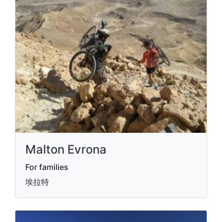
Malton Evrona
For families
埃拉特