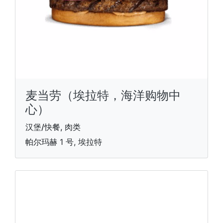
麦当劳（埃拉特，海洋购物中
心）
汉堡/快餐, 肉类
帕尔玛赫 1 号, 埃拉特