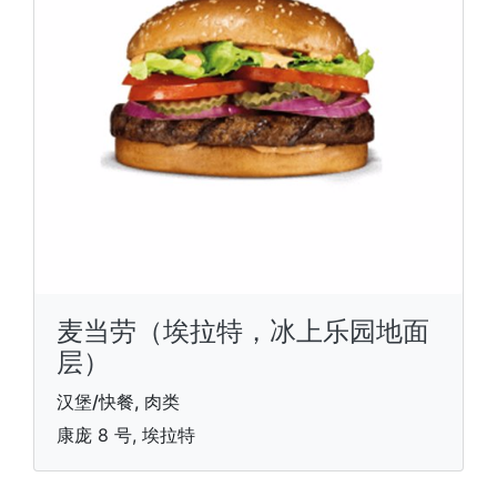
麦当劳（埃拉特，冰上乐园地面
层）
汉堡/快餐, 肉类
康庞 8 号, 埃拉特