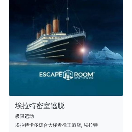
埃拉特密室逃脱
极限运动
埃拉特卡多综合大楼希律王酒店, 埃拉特