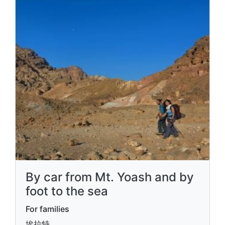
By car from Mt. Yoash and by
foot to the sea
For families
埃拉特