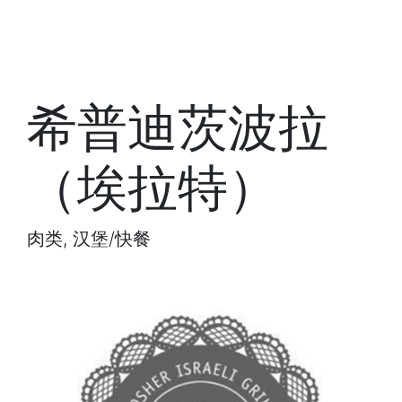
希普迪茨波拉
（埃拉特）
肉类, 汉堡/快餐