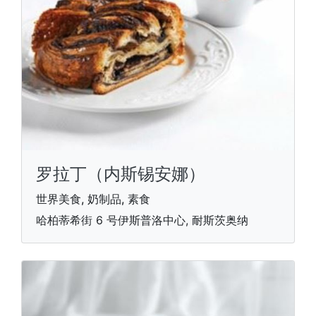
罗拉丁（内斯锡安娜）
世界美食, 奶制品, 素食
哈柏蒂希街 6 号伊斯普洛中心, 耐斯茨奥纳