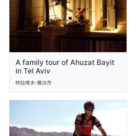
A family tour of Ahuzat Bayit
in Tel Aviv
特拉维夫-雅法市