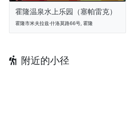
霍隆温泉水上乐园（塞帕雷克）
霍隆市米夫拉兹·什洛莫路66号, 霍隆
附近的小径