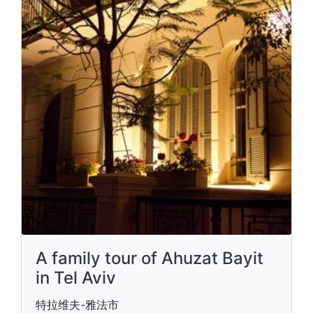
A family tour of Ahuzat Bayit
in Tel Aviv
特拉维夫-雅法市