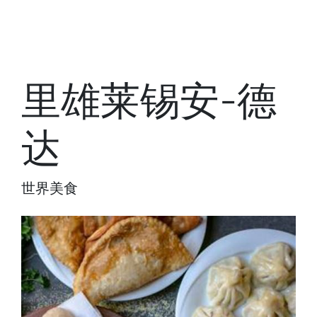
里雄莱锡安-德
达
世界美食