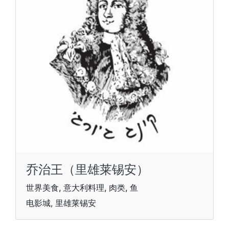
乔治王（里雄莱锡安）
世界美食, 意大利料理, 肉类, 鱼
电影城, 里雄莱锡安