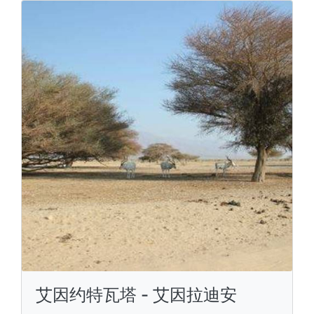
艾因约特瓦塔 - 艾因拉迪安