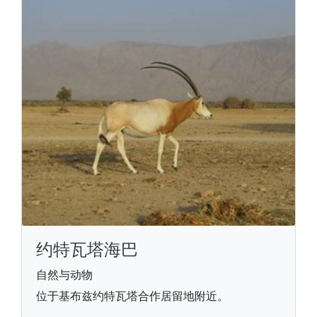
约特瓦塔海巴
自然与动物
位于基布兹约特瓦塔合作居留地附近。