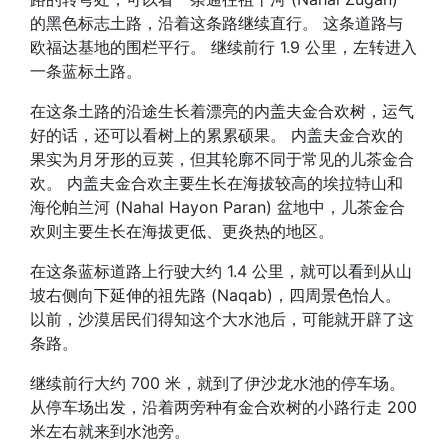
的黑色标志土路，沿着这条路继续直行。 这条道路与
欧福达基地的围栏平行。 继续前行 1.9 公里，左转进入
一条蓝标土路。
在这条土路的沿途生长着漂亮的内盖夫金合欢树，运气
好的话，还可以看树上的累累硕果。 内盖夫金合欢的
果实为月牙形的豆荚，但其轮廓不同于常见的儿茶金合
欢。 内盖夫金合欢主要生长在海拔较高的埃拉特山和
海伦帕兰河 (Nahal Hayon Paran) 盆地中，儿茶金合
欢则主要生长在海拔更低、更炎热的地区。
在这条蓝标道路上行驶大约 1.4 公里，就可以看到从山
坡右侧向下延伸的祖先路 (Naqab)，四周景色怡人。
以前，沙漠居民们得知这个大水池后，可能就开辟了这
条路。
继续前行大约 700 米，就到了伊沙龙水池的停车场。
从停车场出发，沿着两旁种有金合欢树的小路行走 200
米左右就来到水池旁。