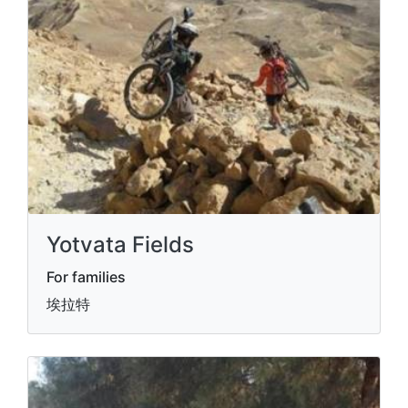
Yotvata Fields
For families
埃拉特