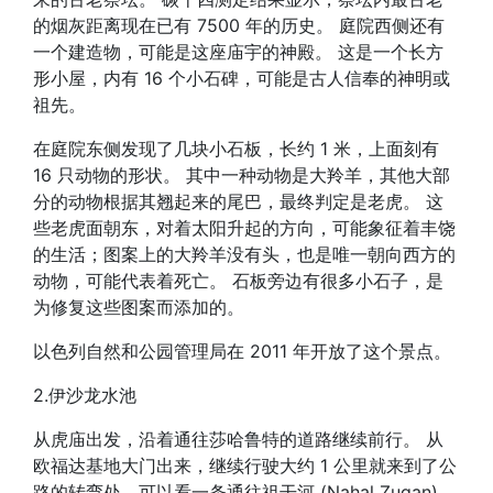
的烟灰距离现在已有 7500 年的历史。 庭院西侧还有
一个建造物，可能是这座庙宇的神殿。 这是一个长方
形小屋，内有 16 个小石碑，可能是古人信奉的神明或
祖先。
在庭院东侧发现了几块小石板，长约 1 米，上面刻有
16 只动物的形状。 其中一种动物是大羚羊，其他大部
分的动物根据其翘起来的尾巴，最终判定是老虎。 这
些老虎面朝东，对着太阳升起的方向，可能象征着丰饶
的生活；图案上的大羚羊没有头，也是唯一朝向西方的
动物，可能代表着死亡。 石板旁边有很多小石子，是
为修复这些图案而添加的。
以色列自然和公园管理局在 2011 年开放了这个景点。
2.伊沙龙水池
从虎庙出发，沿着通往莎哈鲁特的道路继续前行。 从
欧福达基地大门出来，继续行驶大约 1 公里就来到了公
路的转弯处，可以看一条通往祖干河 (Nahal Zugan)