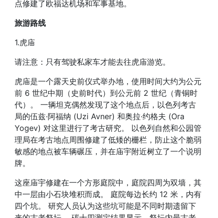
点修建了欧福达机场和军事基地。
旅游路线
1.虎庙
请注意：只有驾驶私家车才能去往虎庙游览。
虎庙是一个露天史前仪式举办地，使用时间大约为公元
前 6 世纪中期（史前时代）到公元前 2 世纪（青铜时
代）。 一辆坦克偶然发现了这个地点后，以色列考古
局的伍兹·阿福纳 (Uzi Avner) 和奥拉·约格夫 (Ora
Yogev) 对这里进行了考古研究。 以色列自然和公园管
理局在考古地点周围修建了低矮的栅栏，防止这个脆弱
敏感的地点被车辆碾压，并在庙宇附近树立了一个说明
牌。
这座庙宇修建在一个方形庭院中，庭院四周为双墙，其
中一层由小石块堆积而成。 庭院每边长约 12 米，内有
四个坑。 研究人员认为这些坑可能是不同时期遗留下
来的古老祭坛。 碳十四测定结果显示，祭坛内最古老