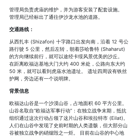
管理局负责虎庙的维护，并为游客安装了配套设施。
管理局已经标出了通往伊沙龙水池的道路。
交通路线：
从西扎丰 (Shizafon) 十字路口出发向南，沿着 12 号公
路行驶 5 公里，然后左转，朝着莎哈鲁特 (Shaharut)
的方向继续前行，就可以途经卡绥风景优美的沙丘。
在距离欧福达基地大门大约 400 米处，公路向东大约
50 米，就可以看到虎庙水池遗址。 遗址四周设有铁丝
护网，旁边还有一个说明牌。
背景信息
欧福达山谷是一个沙漠山谷，占地面积 60 平方公里。
山谷名取自“欧福达军事行动”：在独立战争末期，抵抗
组织通过这次行动占领了这片山谷和埃拉特市 (Eilat)。
人们在山谷中发现了史前时期的人类遗骸，但大部分山
谷被独立战争的硝烟毁之一炬。 目前在山谷的中心地