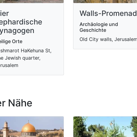
ier
Walls-Promena
ephardische
Archäologie und
ynagogen
Geschichte
Old City walls, Jerusale
ilige Orte
shmarot HaKehuna St,
e Jewish quarter,
rusalem
r Nähe