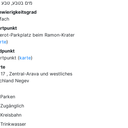
מים בטבע, טבע ו
hwierigkeitsgrad
fach
artpunkt
'erot-Parkplatz beim Ramon-Krater
rte
)
dpunkt
rtpunkt (
karte
)
rte
 17 , Zentral-Arava und westliches
chland Negev
Parken
Zugänglich
Kreisbahn
Trinkwasser