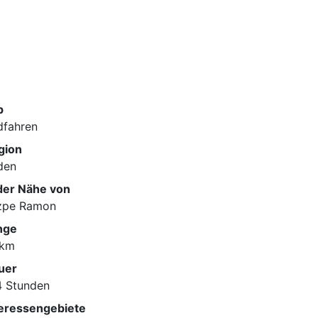
p
dfahren
gion
den
 der Nähe von
zpe Ramon
nge
 km
uer
4 Stunden
teressengebiete