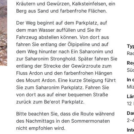
Kräutern und Gewürzen, Kalksteinfelsen, ein
Berg aus Sand und farbenfrohe Flächen.
Der Weg beginnt auf dem Parkplatz, auf
dem man Wasser auffüllen und Sie Ihr
Fahrzeug abstellen können. Von dort aus
fahren Sie entlang der Ölpipeline und auf
Ty
dem Weg hinunter nach Ein Saharonim und
Ra
zur Saharonim Stronghold. Später fahren Sie
Re
entlang der Strecke der Gewürzroute zum
Sü
Fluss Ardon und den farbenfrohen Hängen
In
des Mount Ardon. Eine kurze Steigung führt
Mi
Sie zum Saharonim Parkplatz. Fahren Sie
von dort aus auf einer bequemen Straße
Lä
zurück zum Be'erot Parkplatz.
12
Da
Bitte beachten Sie, dass die Route während
2-
des Nachmittags in den Sommermonaten
nicht empfohlen wird.
In