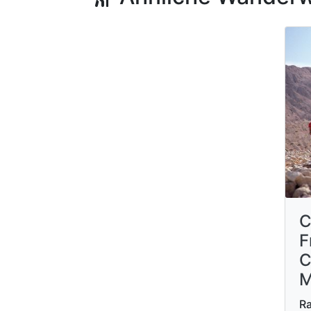
C
F
C
M
R