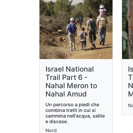
Israel National
I
Trail Part 6 -
T
Nahal Meron to
N
Nahal Amud
M
Un percorso a piedi che
N
combina tratti in cui si
cammina nell'acqua, salite
e discese.
Nord