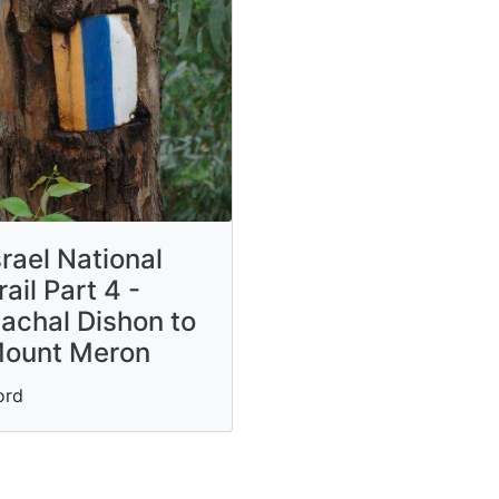
srael National
rail Part 4 -
achal Dishon to
ount Meron
ord