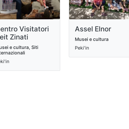
entro Visitatori
Assel Elnor
eit Zinati
Musei e cultura
sei e cultura, Siti
Peki'in
ternazionali
ki'in