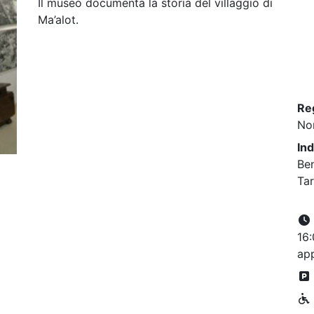
Il museo documenta la storia del villaggio di
Ma’alot.
Re
No
Ind
Ben
Tar
16:
ap