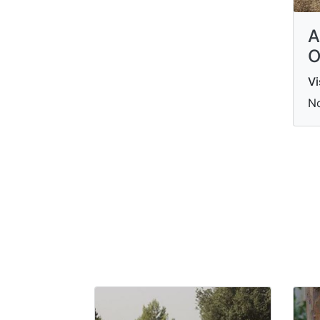
A
O
Vi
N