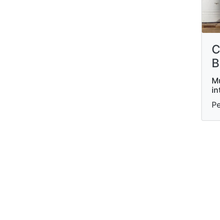
C
B
Mu
in
Pe