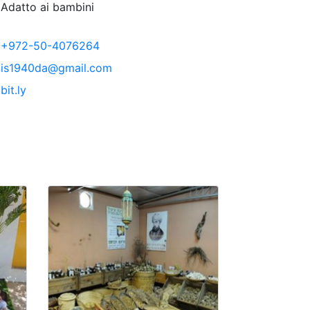
Adatto ai bambini
+972-50-4076264
is1940da@gmail.com
bit.ly