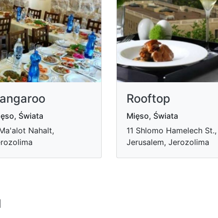
angaroo
Rooftop
ęso, Świata
Mięso, Świata
Ma'alot Nahalt,
11 Shlomo Hamelech St.,
rozolima
Jerusalem, Jerozolima
u