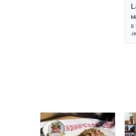
L
Mi
8 
Je