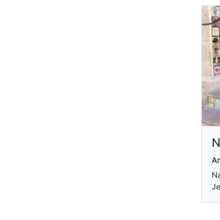
N
Ar
Na
Je