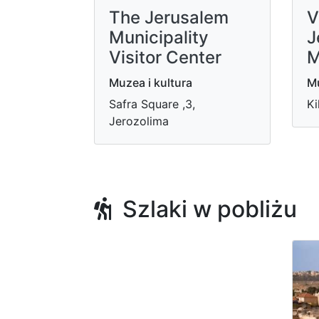
The Jerusalem
V
Municipality
J
Visitor Center
M
Muzea i kultura
Mu
Safra Square ,3,
Ki
Jerozolima
Szlaki w pobliżu