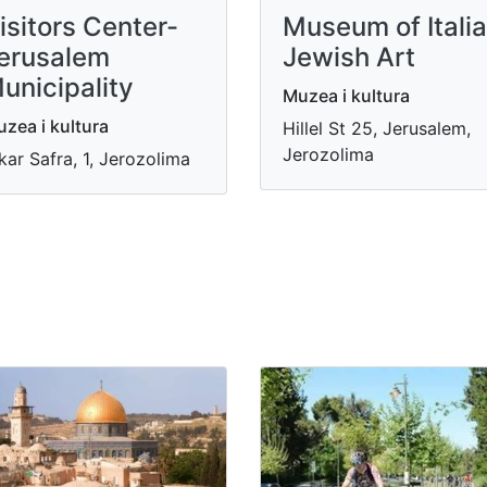
isitors Center-
Museum of Itali
erusalem
Jewish Art
unicipality
Muzea i kultura
zea i kultura
Hillel St 25, Jerusalem,
Jerozolima
kar Safra, 1, Jerozolima