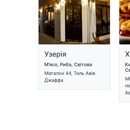
Узерія
Х
М'ясо, Риба, Світова
Ки
С
Маталон 44, Тель Авів
Мі
Джаффа
пі
А