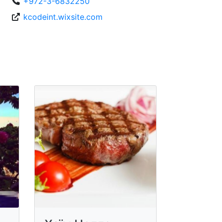
+972-3-6832250
kcodeint.wixsite.com