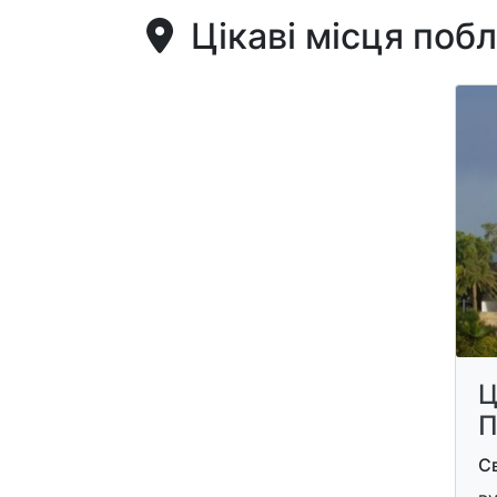
Цікаві місця поб
Ц
П
Св