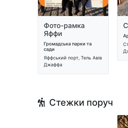
Фото-рамка
С
Яффи
Ар
Громадська парки та
Ст
сади
Д
Яффський порт, Тель Авів
Джаффа
Стежки поруч