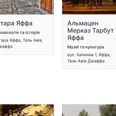
тара Яффа
Альмацен
Мерказ Тарбут 
хеологія та історія
Яффа
ара Яффа, Тель Авів
жаффа
Музеї та культура
вул. Хапнінім 1, Яффа,
Тель Авів Джаффа