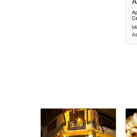
А
Ар
С
М
А