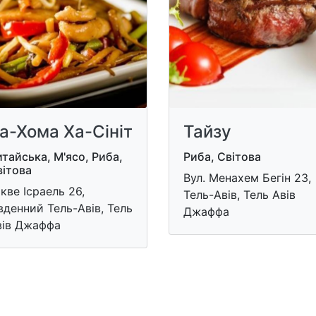
а-Хома Ха-Сініт
Тайзу
тайська, М'ясо, Риба,
Риба, Світова
вітова
Вул. Менахем Бегін 23,
кве Ісраель 26,
Тель-Авів, Тель Авів
вденний Тель-Авів, Тель
Джаффа
вів Джаффа