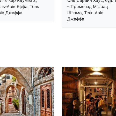
л. Кікар Кдумім 2,
Олд Сарайя Хаус, буд. 
ль-Авів Яффа, Тель
– Променад Міфрац
вів Джаффа
Шломо, Тель Авів
Джаффа