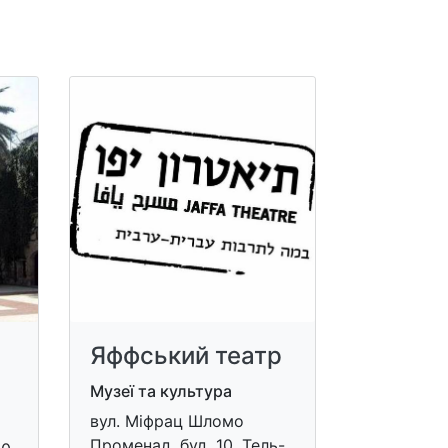
Яффський театр
Музеї та культура
вул. Міфрац Шломо
Променад, буд. 10, Тель-