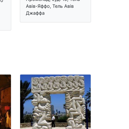
10
Авів-Яффо, Тель Авів
Джаффа