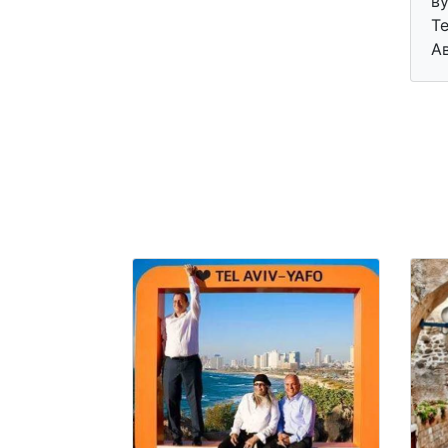
ву
Те
А