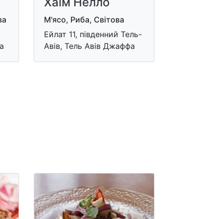
Хаїм Нелло
ва
М'ясо, Риба, Світова
Ейлат 11, південний Тель-
а
Авів, Тель Авів Джаффа