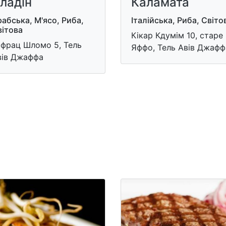
ладін
Каламата
абська, М'ясо, Риба,
Італійська, Риба, Світо
вітова
Кікар Кдумім 10, старе
іфрац Шломо 5, Тель
Яффо, Тель Авів Джафф
вів Джаффа