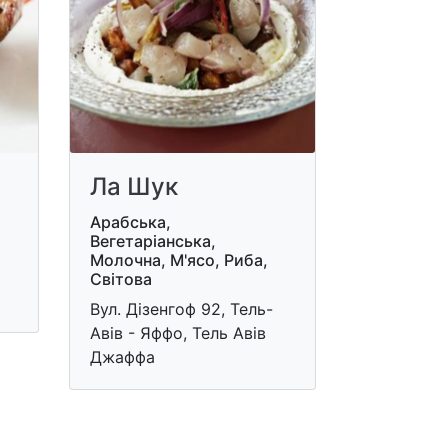
Ла Шук
Арабська,
Вегетаріанська,
Молочна, М'ясо, Риба,
Світова
Вул. Дізенгоф 92, Тель-
Авів - Яффо, Тель Авів
Джаффа