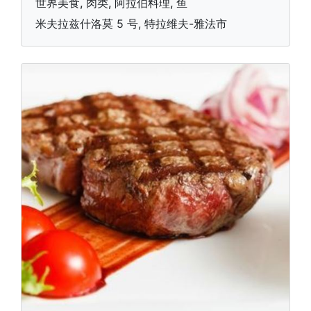
世界美食, 肉类, 阿拉伯料理, 鱼
米夫拉兹什洛莫 5 号, 特拉维夫-雅法市