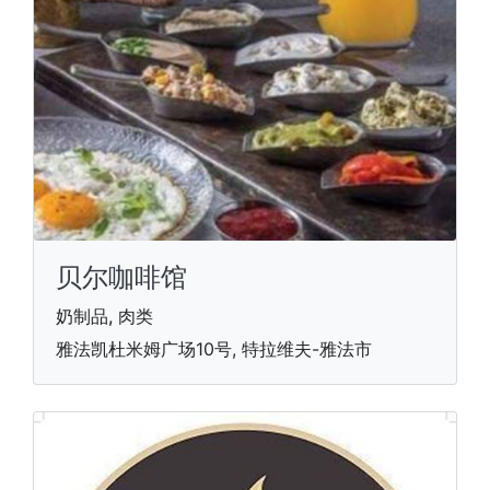
贝尔咖啡馆
奶制品, 肉类
雅法凯杜米姆广场10号, 特拉维夫-雅法市