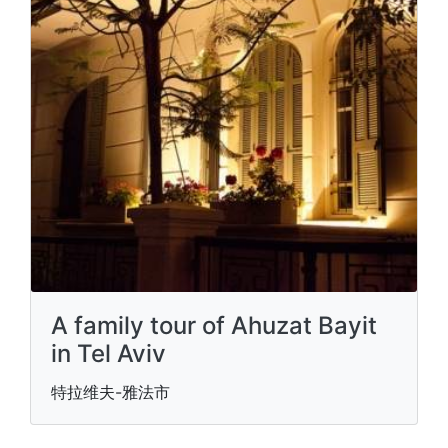
A family tour of Ahuzat Bayit
in Tel Aviv
特拉维夫-雅法市