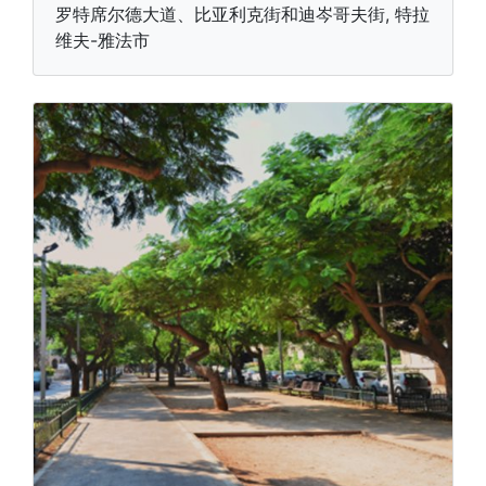
罗特席尔德大道、比亚利克街和迪岑哥夫街, 特拉
维夫-雅法市