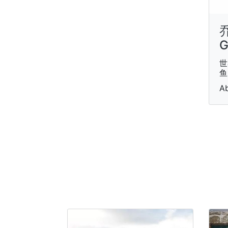
乔
G
世
鱼
Ab