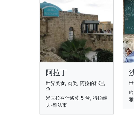
阿拉丁
世界美食, 肉类, 阿拉伯料理,
世
鱼
哈
米夫拉兹什洛莫 5 号, 特拉维
雅
夫-雅法市