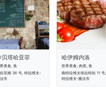
沙贝塔哈亚菲
哈伊姆内洛
界美食, 鱼
世界美食, 肉类, 鱼
佐菲姆 36 号, 特拉维夫-
南特拉维夫埃拉特街 11 号,
法市
特拉维夫-雅法市