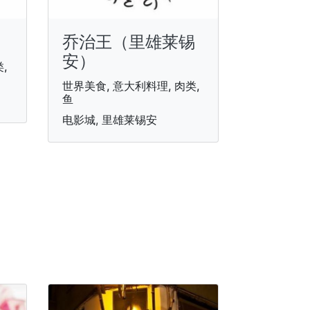
乔治王（里雄莱锡
安）
,
世界美食, 意大利料理, 肉类,
鱼
电影城, 里雄莱锡安