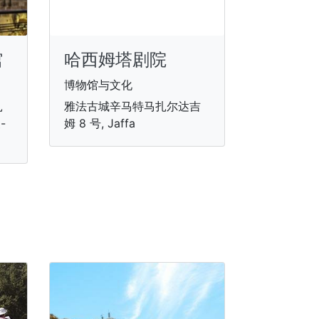
馆
哈西姆塔剧院
博物馆与文化
扎
雅法古城辛马特马扎尔达吉
-
姆 8 号, Jaffa