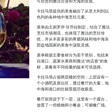
可欣赏到雅法古港和大海的景观。
卡拉马塔提供的美食融合了从意大利到以
色列的各种地中海烹饪元素。
菜单由主厨罗伊·甘乔拉制定，结合了雅法
烹饪市场潮流，也体现了雅法的烹饪传
统，并从丰富多彩的希腊风味和地中海东
部盆地国家的美食中汲取灵感。
菜单根据主要食材分为若干类别，包括来
自港口、蔬莱水果商和雅法“肉店巷”的食
材，菜肴有不同份量的版本可供选择。
卡拉马塔占据两层楼的空间：上层设有一
个小酒吧及座位区，透过餐厅的大窗，地
中海和港口的壮丽景观尽收眼底。
餐厅厨房设于下一层，这里有一个露台，
放置了一些植物和小餐桌，可俯瞰广场。