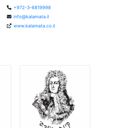
+972-3-6819998
info@kalamata.il
www.kalamata.co.il