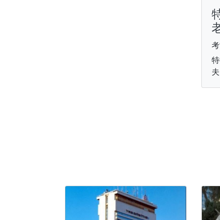
考
特
夫