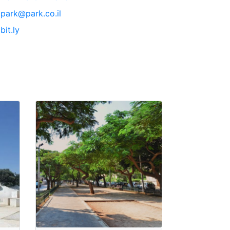
park@park.co.il
bit.ly