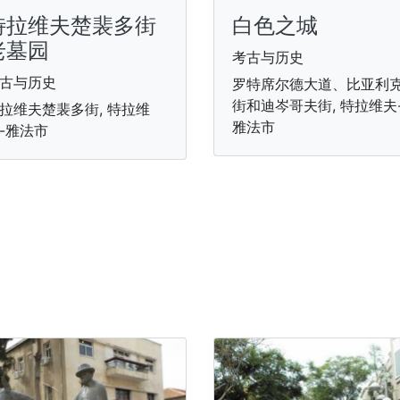
特拉维夫楚裴多街
白色之城
老墓园
考古与历史
古与历史
罗特席尔德大道、比亚利
街和迪岑哥夫街, 特拉维夫
拉维夫楚裴多街, 特拉维
雅法市
-雅法市