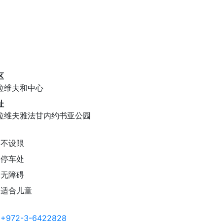
区
拉维夫和中心
址
拉维夫雅法甘内约书亚公园
不设限
停车处
无障碍
适合儿童
+972-3-6422828