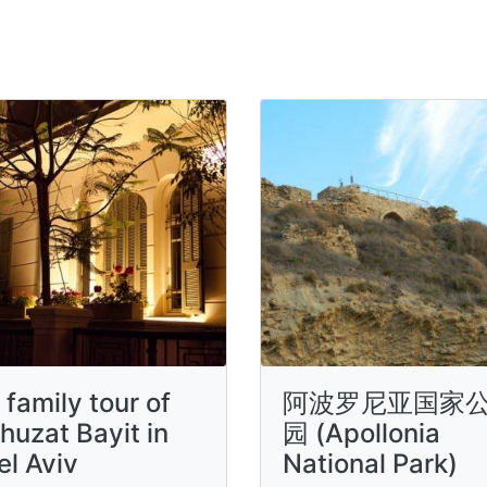
 family tour of
阿波罗尼亚国家
huzat Bayit in
园 (Apollonia
el Aviv
National Park)