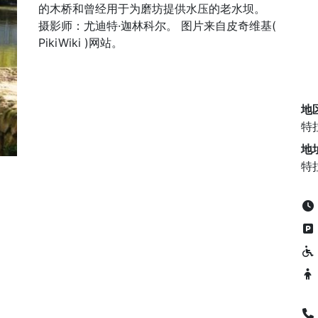
的木桥和曾经用于为磨坊提供水压的老水坝。
摄影师：尤迪特·迦林科尔。 图片来自皮奇维基(
PikiWiki )网站。
地
特
地
特