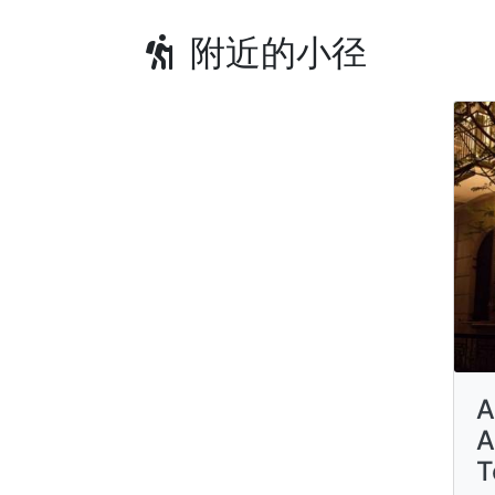
附近的小径
A
A
T