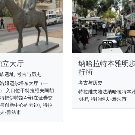
独立大厅
纳哈拉特本雅明
行街
族遗址, 考古与历史
考古与历史
洛姆迈尔塔东大厅（一
）.入口位于特拉维夫阿胡
特拉维夫雅法纳哈拉特本
特把伊特路4号(在证券交
明街, 特拉维夫-雅法市
与创新中心的旁边), 特拉
夫-雅法市