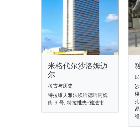
米格代尔沙洛姆迈
尔
民
考古与历史
沙
楼
特拉维夫雅法埃哈德哈阿姆
扎
街 9 号, 特拉维夫-雅法市
易
维