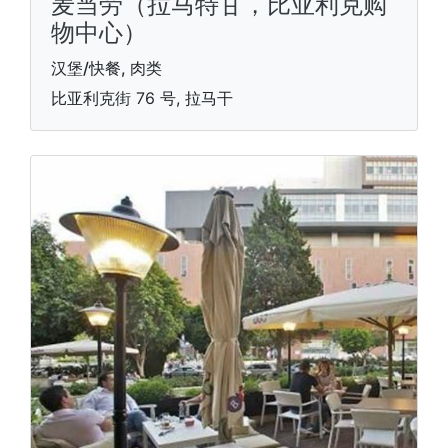
麦当劳（拉马特甘，比亚利克购
物中心）
汉堡/快餐, 肉类
比亚利克街 76 号, 拉马干