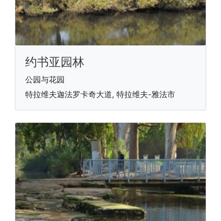
约书亚园林
公园与花园
特拉维夫迦法罗卡奇大道, 特拉维夫-雅法市