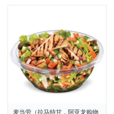
麦当劳（拉马特甘，阿亚龙购物