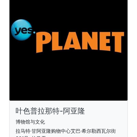
叶色普拉那特-阿亚隆
博物馆与文化
拉马特·甘阿亚隆购物中心艾巴·希尔勒西瓦尔街