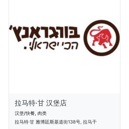
拉马特·甘 汉堡店
汉堡/快餐, 肉类
拉马特·甘 雅博廷斯基道街138号, 拉马干