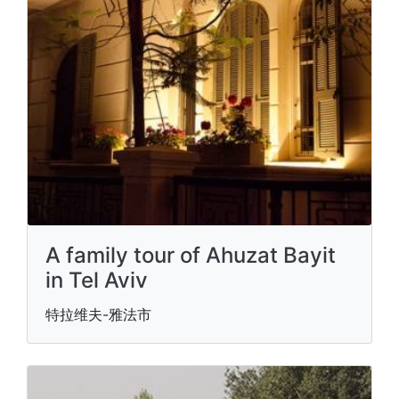
A family tour of Ahuzat Bayit
in Tel Aviv
特拉维夫-雅法市