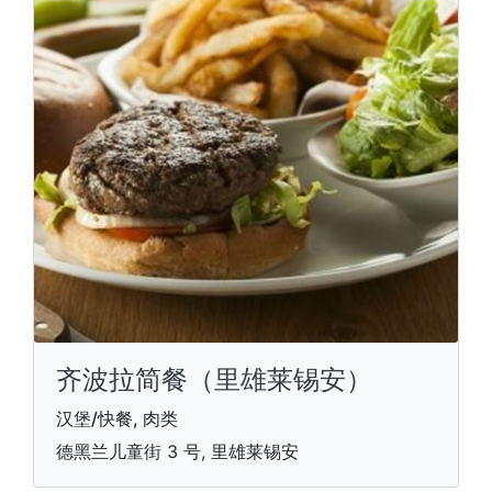
齐波拉简餐（里雄莱锡安）
汉堡/快餐, 肉类
德黑兰儿童街 3 号, 里雄莱锡安