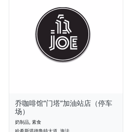
乔咖啡馆“门塔”加油站店（停车
场）
奶制品, 素食
哈希斯塔德鲁特大道, 海法