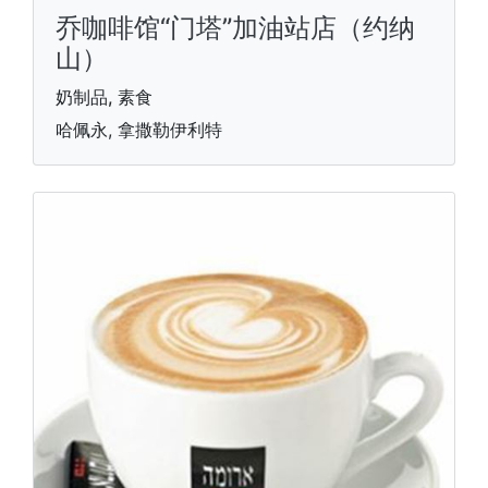
乔咖啡馆“门塔”加油站店（约纳
山）
奶制品, 素食
哈佩永, 拿撒勒伊利特