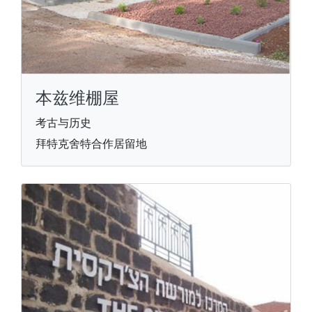
本兹维棚屋
考古与历史
拜特克舍特合作居留地