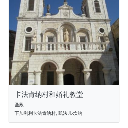
卡法肯纳村和婚礼教堂
圣殿
下加利利卡法肯纳村, 凯法儿·坎纳