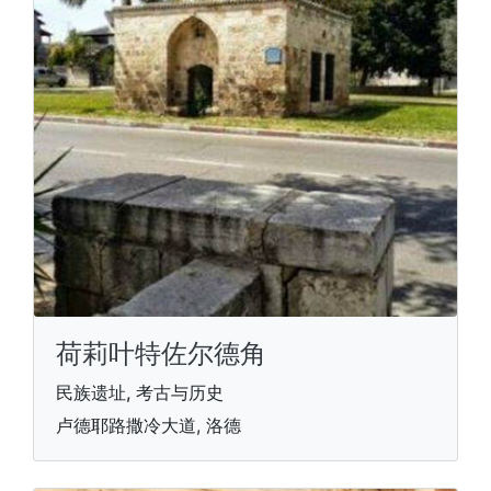
荷莉叶特佐尔德角
民族遗址, 考古与历史
卢德耶路撒冷大道, 洛德