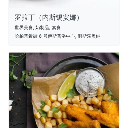
罗拉丁（内斯锡安娜）
世界美食, 奶制品, 素食
哈柏蒂希街 6 号伊斯普洛中心, 耐斯茨奥纳