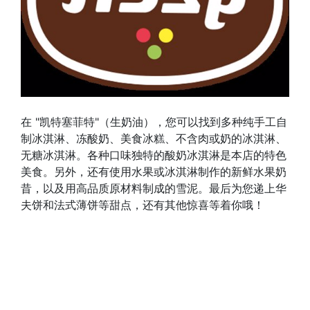
在 "凯特塞菲特"（生奶油），您可以找到多种纯手工自
制冰淇淋、冻酸奶、美食冰糕、不含肉或奶的冰淇淋、
无糖冰淇淋。各种口味独特的酸奶冰淇淋是本店的特色
美食。另外，还有使用水果或冰淇淋制作的新鲜水果奶
昔，以及用高品质原材料制成的雪泥。最后为您递上华
夫饼和法式薄饼等甜点，还有其他惊喜等着你哦！