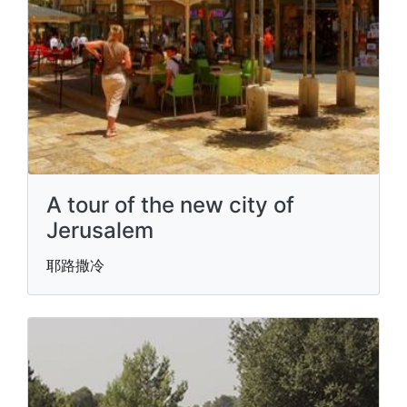
A tour of the new city of
Jerusalem
耶路撒冷