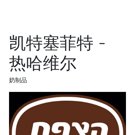
凯特塞菲特 -
热哈维尔
奶制品