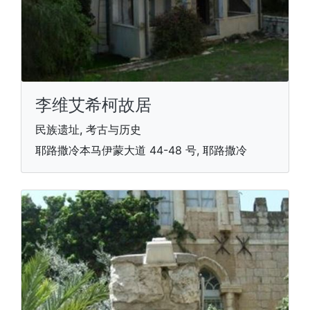
李维艾希柯故居
民族遗址, 考古与历史
耶路撒冷本马伊蒙大道 44-48 号, 耶路撒冷