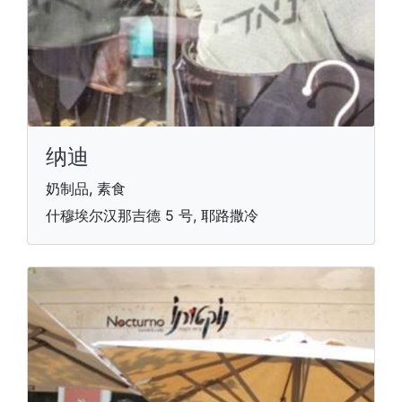
纳迪
奶制品, 素食
什穆埃尔汉那吉德 5 号, 耶路撒冷