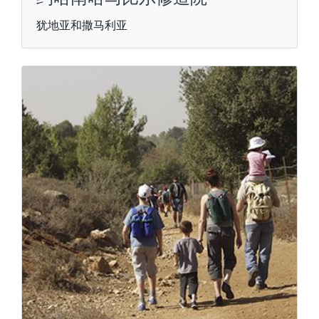
犹地亚和撒马利亚