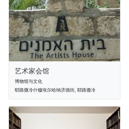
艺术家会馆
博物馆与文化
耶路撒冷什穆埃尔哈纳济德街, 耶路撒冷