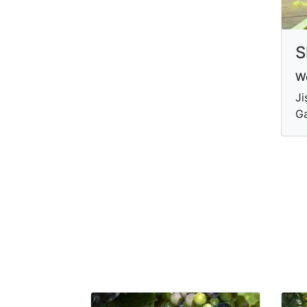
S
W
Ji
Ga