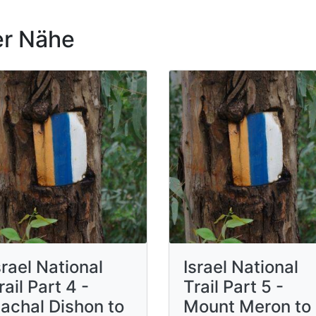
r Nähe
srael National
Israel National
rail Part 4 -
Trail Part 5 -
achal Dishon to
Mount Meron to