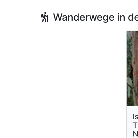
Wanderwege in de
I
T
N