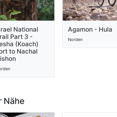
srael National
Agamon - Hula
rail Part 3 -
Norden
esha (Koach)
ort to Nachal
ishon
orden
r Nähe