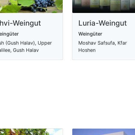
hvi-Weingut
Luria-Weingut
eingüter
Weingüter
sh (Gush Halav), Upper
Moshav Safsufa, Kfar
lilee, Gush Halav
Hoshen