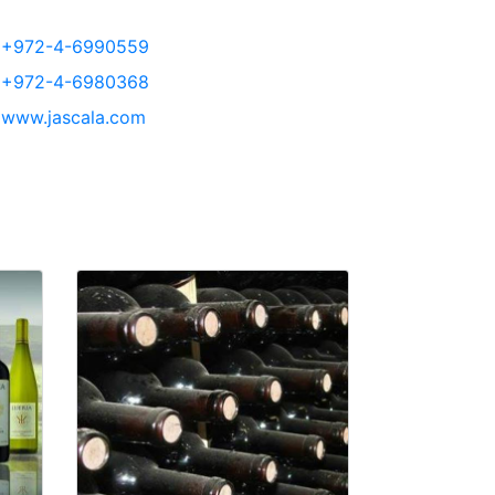
+972-4-6990559
+972-4-6980368
www.jascala.com