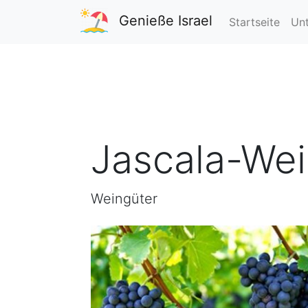
Genieße Israel
Startseite
Unt
Jascala-We
Weingüter