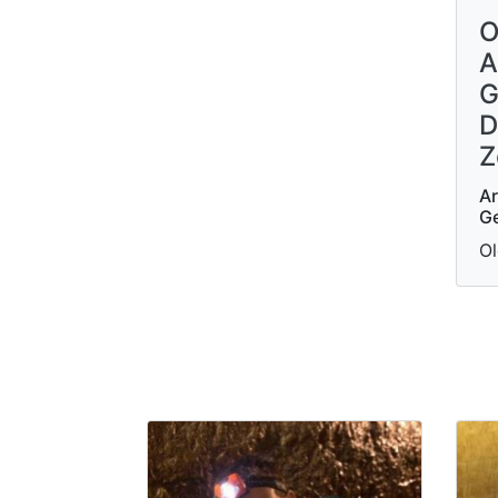
O
A
G
D
Z
Ar
Ge
Ol