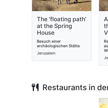
The ‘floating path’
A
at the Spring
t
House
V
Besuch einer
R
archäologischen Stätte
au
W
Jerusalem
Je
Restaurants in de