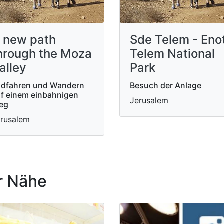
 new path
Sde Telem - Eno
hrough the Moza
Telem National
alley
Park
adfahren und Wandern
Besuch der Anlage
f einem einbahnigen
Jerusalem
eg
rusalem
r Nähe