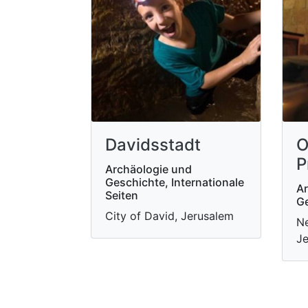
Davidsstadt
O
P
Archäologie und
Geschichte, Internationale
Ar
Seiten
Ge
City of David, Jerusalem
Ne
Je