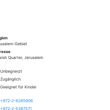
gion
rusalem-Gebiet
resse
ish Quarter, Jerusalem
Unbegrenzt
Zugänglich
Geeignet für Kinder
+972-2-6265906
+972-2-5367571